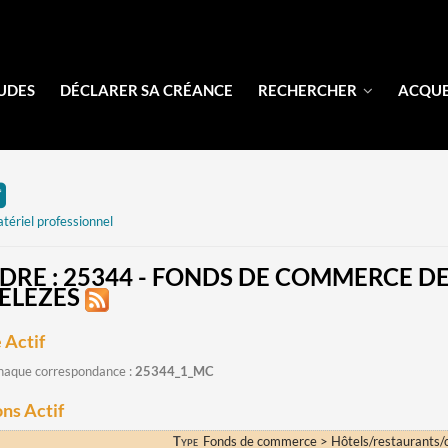
UDES
DÉCLARER SA CRÉANCE
RECHERCHER
ACQU
ériel professionnel
DRE : 25344 - FONDS DE COMMERCE DE
ELEZES
 Actif
chaque correspondance :
25344_1_MC
ns Actif
Type
Fonds de commerce > Hôtels/restaurants/