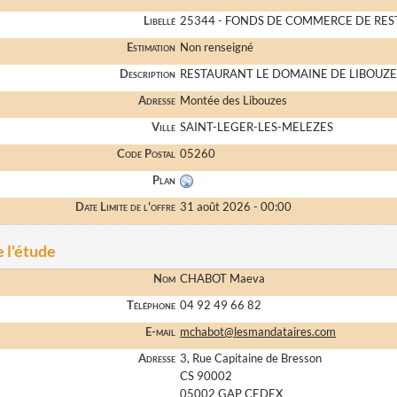
Libellé
25344 - FONDS DE COMMERCE DE RE
Estimation
Non renseigné
Description
RESTAURANT LE DOMAINE DE LIBOUZE
Adresse
Montée des Libouzes
Ville
SAINT-LEGER-LES-MELEZES
Code Postal
05260
Plan
Date Limite de l'offre
31 août 2026 - 00:00
 l'étude
Nom
CHABOT Maeva
Téléphone
04 92 49 66 82
E-mail
mchabot@lesmandataires.com
Adresse
3, Rue Capitaine de Bresson
CS 90002
05002 GAP CEDEX