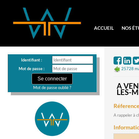
ACCUEIL
NOS ÉT
Identifiant :
Mot de passe :
25728 mat
A VEN
Mot de passe oublié ?
LES-M
Réference
A rappeler à 
Informatio