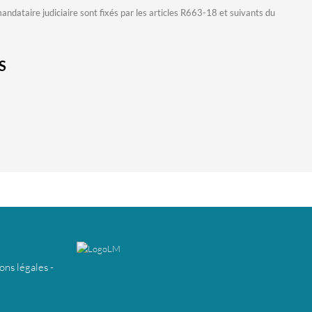
dataire judiciaire sont fixés par les articles R663-18 et suivants du
S
ons légales
-