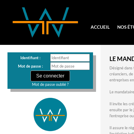
ACCUEIL
NOS ÉT
LE MAND
Identifiant :
Mot de passe :
Désigné dans t
créanciers, de 
entreprises en 
Mot de passe oublié ?
Le mandataire 
Il invite les c
ensuite par le
l'entreprise o
Il assure le r
liquidation judi