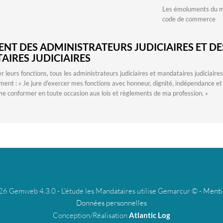
Les émoluments du man
code de commerce
ENT DES ADMINISTRATEURS JUDICIAIRES ET DE
IRES JUDICIAIRES
r leurs fonctions, tous les administrateurs judiciaires et mandataires judiciaires
ment : « Je jure d'exercer mes fonctions avec honneur, dignité, indépendance et
me conformer en toute occasion aux lois et règlements de ma profession. »
 Gemweb 4.3.0 - L'étude les Mandataires utilise Gemarcur © -
Menti
Données personnelles
Conception/Réalisation
Atlantic Log