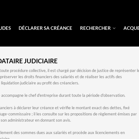
UDES
DÉCLARER SA CRÉANCE
RECHERCHER
ACQU
ATAIRE JUDICIAIRE
oute procédure collective, il est chargé par décision de justice de représenter l
préserver les droits financiers des salariés et de réaliser les actifs des
liquidation judiciaire au profit des créanciers.
accompagne le chef d'entreprise durant toute la période d'observation.
réanciers à déclarer leur créance et vérifie le montant exact des dettes, fixé
 juge-commissaire ; il les consulte sur les propositions de règlement émises par
u son administrateur en donnant son avis.
èglement des sommes dues aux salariés et procède aux licenciements en
ciaire.