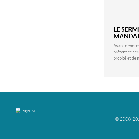
LE SERM
MANDATA
Avant d'exerce
prêtent ce ser
probité et de 
© 2008-2026