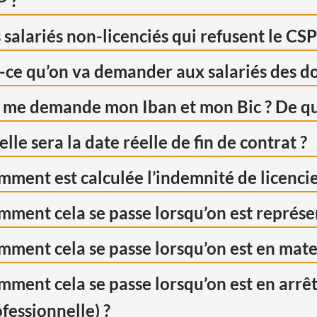
P ?
 salariés non-licenciés qui refusent le CSP
-ce qu’on va demander aux salariés des do
me demande mon Iban et mon Bic ? De quoi
lle sera la date réelle de fin de contrat ?
ment est calculée l’indemnité de licenci
non protégés
ment cela se passe lorsqu’on est représe
ment cela se passe lorsqu’on est en mate
protégés
ment cela se passe lorsqu’on est en arrêt
fessionnelle) ?
2421-3
R. 2421-8