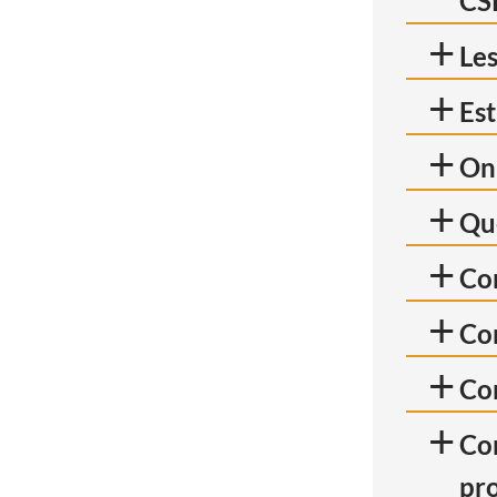
CS
+
Les
+
Est
+
On 
+
Que
+
Com
+
Com
+
Com
+
Com
pro