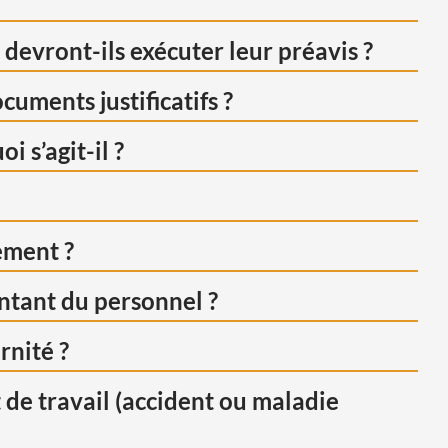
 devront-ils exécuter leur préavis ?
cuments justificatifs ?
 s’agit-il ?
ement ?
ntant du personnel ?
rnité ?
 de travail (accident ou maladie
L. 1232-2
L.1233-11
R.