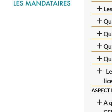
+
Les
+
Que
+
Que
+
Qu’
+
Qu'
+
Les
lic
ASPECT 
+
A q