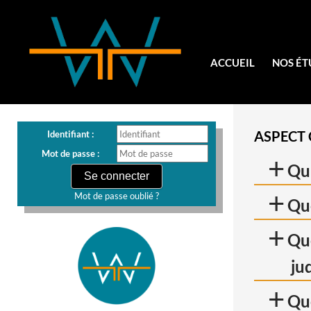
ACCUEIL
NOS ÉT
ASPECT 
Identifiant :
Mot de passe :
+
Qu’
+
Mot de passe oublié ?
Que
+
Que
jud
+
Que