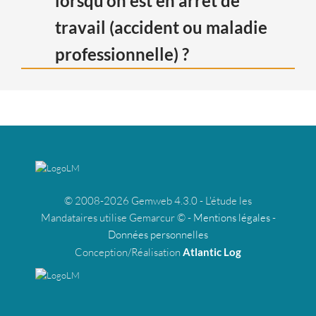
lorsqu’on est en arrêt de
travail (accident ou maladie
professionnelle) ?
L. 1232-2
L.1233-11
R. 2421-3
R. 2421-
8
L.2421-
© 2008-2026 Gemweb 4.3.0 - L'étude les
3
R. 4623-18
Mandataires utilise Gemarcur © -
Mentions légales
-
Données personnelles
Conception/Réalisation
Atlantic Log