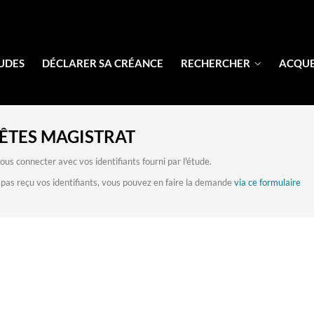
UDES
DÉCLARER SA CRÉANCE
RECHERCHER
ACQU
ÊTES MAGISTRAT
us connecter avec vos identifiants fourni par l'étude.
 pas reçu vos identifiants, vous pouvez en faire la demande
via ce formulaire