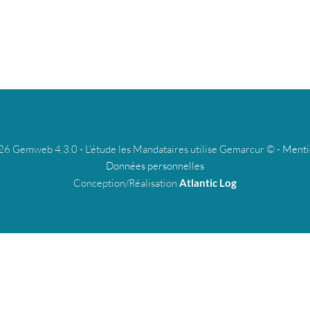
 Gemweb 4.3.0 - L'étude les Mandataires utilise Gemarcur © -
Menti
Données personnelles
Conception/Réalisation
Atlantic Log