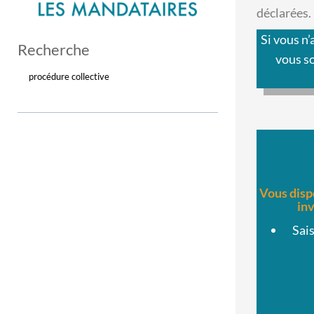
déclarées.
Si vous n’
Recherche
vous s
procédure collective
Vous disp
inv
Sais