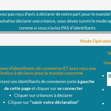
avez pas reçu d’avis à déclarer de notre part pour le mandat
ouhaitez déclarer une créance, vous devez suivre le mode o
comme si vous n’aviez PAS d’identifiants
Mode Opératoi
V
n’a
osez d'identifiants de connexion ET avez reçu une
itation à déclarer pour le mandat concerné
R
issez vos identifiants de connexion juste
à gauche
de cette page
et cliquer sur
se connecter
Cliquer sur créances à déclarer
Cliquer sur
"saisir votre déclaration"