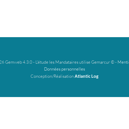
 Gemweb 4.3.0 - L'étude les Mandataires utilise Gemarcur © -
Menti
Données personnelles
Conception/Réalisation
Atlantic Log