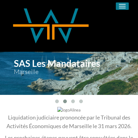
Toggle
navigati
SAS Les Mandataires
Marseille
Liquidation judiciaire prononcée par le Tribunal des
Activités Économiques de Marseille le 31 mars 2026.
Les prochaines étapes peuvent être consultées dans le