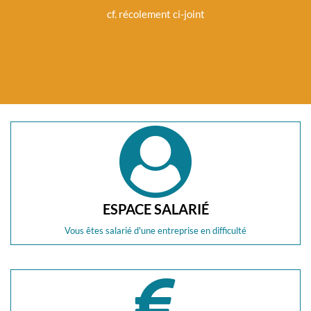
cf. récolement ci-joint
Dest
restaurat
ESPACE SALARIÉ
Vous êtes salarié d'une entreprise en difficulté