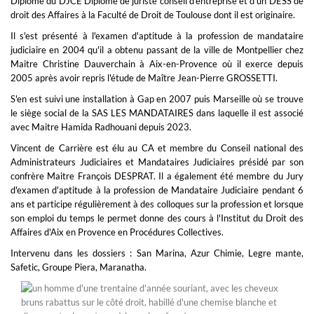
Diplômé du DJCE Diplôme de juriste conseil d'entreprise et d'un DESS de
droit des Affaires à la Faculté de Droit de Toulouse dont il est originaire.
Il s'est présenté à l'examen d'aptitude à la profession de mandataire
judiciaire en 2004 qu'il a obtenu passant de la ville de Montpellier chez
Maitre Christine Dauverchain à Aix-en-Provence où il exerce depuis
2005 après avoir repris l'étude de Maître Jean-Pierre GROSSETTI.
S'en est suivi une installation à Gap en 2007 puis Marseille où se trouve
le siège social de la SAS LES MANDATAIRES dans laquelle il est associé
avec Maitre Hamida Radhouani depuis 2023.
Vincent de Carrière est élu au CA et membre du Conseil national des
Administrateurs Judiciaires et Mandataires Judiciaires présidé par son
confrère Maitre François DESPRAT. Il a également été membre du Jury
d'examen d'aptitude à la profession de Mandataire Judiciaire pendant 6
ans et participe régulièrement à des colloques sur la profession et lorsque
son emploi du temps le permet donne des cours à l'Institut du Droit des
Affaires d'Aix en Provence en Procédures Collectives.
Intervenu dans les dossiers : San Marina, Azur Chimie, Legre mante,
Safetic, Groupe Piera, Maranatha.