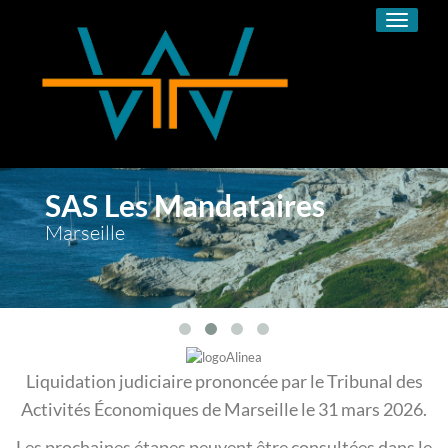
Toggle
navigati
SAS Les Mandataires
Marseille
Liquidation judiciaire prononcée par le Tribunal des
Activités Économiques de Marseille le 31 mars 2026.
Les prochaines étapes peuvent être consultées dans le