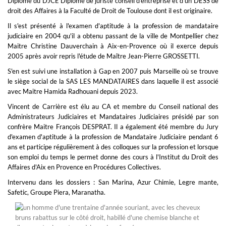
Diplômé du DJCE Diplôme de juriste conseil d'entreprise et d'un DESS de
droit des Affaires à la Faculté de Droit de Toulouse dont il est originaire.
Il s'est présenté à l'examen d'aptitude à la profession de mandataire
judiciaire en 2004 qu'il a obtenu passant de la ville de Montpellier chez
Maitre Christine Dauverchain à Aix-en-Provence où il exerce depuis
2005 après avoir repris l'étude de Maître Jean-Pierre GROSSETTI.
S'en est suivi une installation à Gap en 2007 puis Marseille où se trouve
le siège social de la SAS LES MANDATAIRES dans laquelle il est associé
avec Maitre Hamida Radhouani depuis 2023.
Vincent de Carrière est élu au CA et membre du Conseil national des
Administrateurs Judiciaires et Mandataires Judiciaires présidé par son
confrère Maitre François DESPRAT. Il a également été membre du Jury
d'examen d'aptitude à la profession de Mandataire Judiciaire pendant 6
ans et participe régulièrement à des colloques sur la profession et lorsque
son emploi du temps le permet donne des cours à l'Institut du Droit des
Affaires d'Aix en Provence en Procédures Collectives.
Intervenu dans les dossiers : San Marina, Azur Chimie, Legre mante,
Safetic, Groupe Piera, Maranatha.